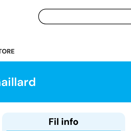
TORE
aillard
Fil info