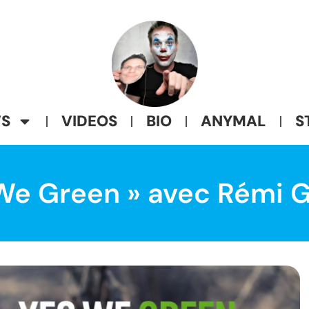
S
VIDEOS
BIO
ANYMAL
S
We Green » avec Rémi G