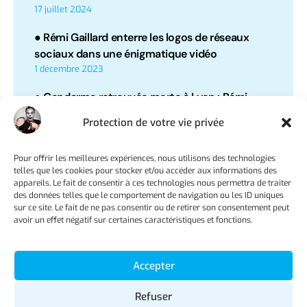
17 juillet 2024
● Rémi Gaillard enterre les logos de réseaux
sociaux dans une énigmatique vidéo
1 décembre 2023
● Gendarme retrouvée morte à Lyon : Rémi
Gaillard et la sœur de la victime interpellent
Protection de votre vie privée
Emmanuel Macron
11 septembre 2023
Pour offrir les meilleures expériences, nous utilisons des technologies
telles que les cookies pour stocker et/ou accéder aux informations des
● Rémi Gaillard face au Crayon : entre buzz et
appareils. Le fait de consentir à ces technologies nous permettra de traiter
désillusion
des données telles que le comportement de navigation ou les ID uniques
17 août 2023
sur ce site. Le fait de ne pas consentir ou de retirer son consentement peut
avoir un effet négatif sur certaines caractéristiques et fonctions.
Toutes les vidéos
Accepter
Suivez Rémi Gaillard
Refuser