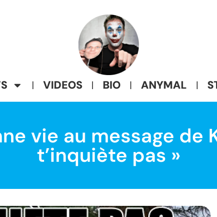
S
VIDEOS
BIO
ANYMAL
S
nne vie au message de K
t’inquiète pas »