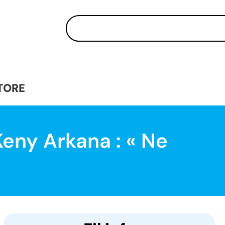
TORE
eny Arkana : « Ne