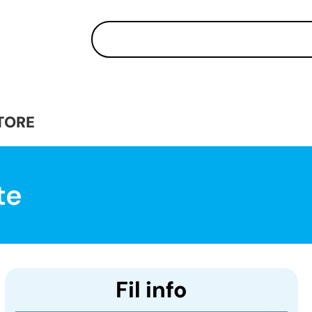
TORE
te
Fil info