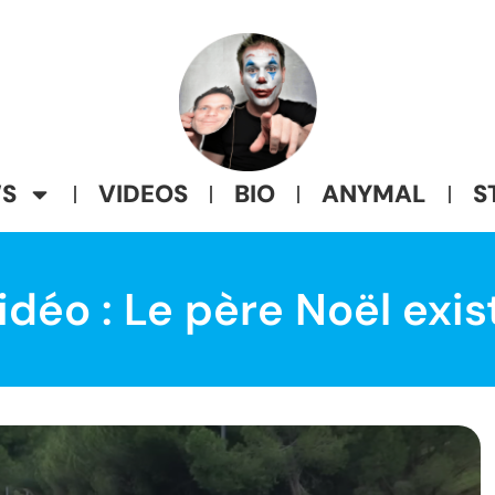
S
VIDEOS
BIO
ANYMAL
S
idéo : Le père Noël exis